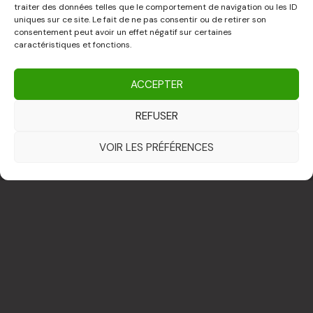
traiter des données telles que le comportement de navigation ou les ID
uniques sur ce site. Le fait de ne pas consentir ou de retirer son
consentement peut avoir un effet négatif sur certaines
N
caractéristiques et fonctions.
o
m
P
ACCEPTER
r
REFUSER
é
E
n
-
VOIR LES PRÉFÉRENCES
o
m
M
m
a
e
i
s
l
s
a
ENVOYER
g
e