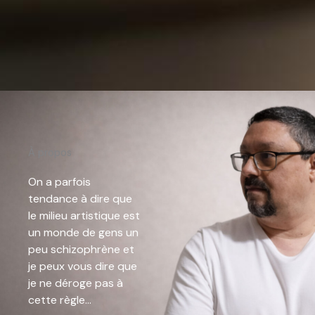
À propos
On a parfois
tendance à dire que
le milieu artistique est
un monde de gens un
peu schizophrène et
je peux vous dire que
je ne déroge pas à
cette règle…