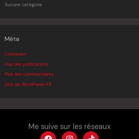
Aucune catégorie
Méta
Connexion
Flux des publications
Flux des commentaires
Site de WordPress-FR
Me suive sur les réseaux
F
I
T