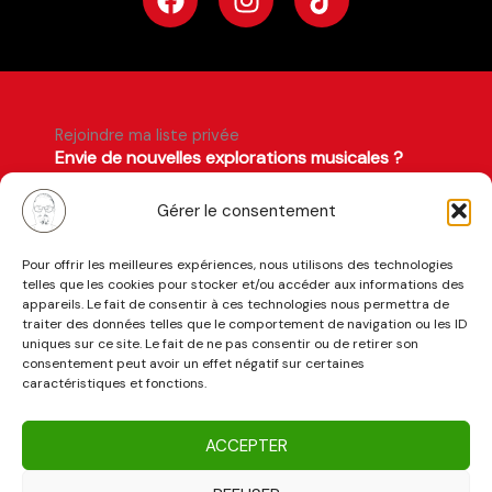
a
n
i
c
s
k
e
t
t
b
a
o
o
g
k
Rejoindre ma liste privée
o
r
Envie de nouvelles explorations musicales ?
k
a
(prochaines sorties, DJ sets et radio show).
m
Inscrivez-vous dès maintenant à ma liste
Gérer le consentement
privée.
Pour offrir les meilleures expériences, nous utilisons des technologies
Prénom
telles que les cookies pour stocker et/ou accéder aux informations des
appareils. Le fait de consentir à ces technologies nous permettra de
traiter des données telles que le comportement de navigation ou les ID
Adresse
uniques sur ce site. Le fait de ne pas consentir ou de retirer son
mail
consentement peut avoir un effet négatif sur certaines
caractéristiques et fonctions.
REJOINDRE LA LISTE PRIVÉE
ACCEPTER